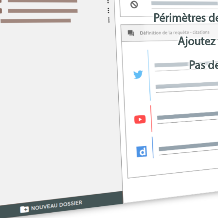
t
Périmètres de
Ajoutez
Pas d