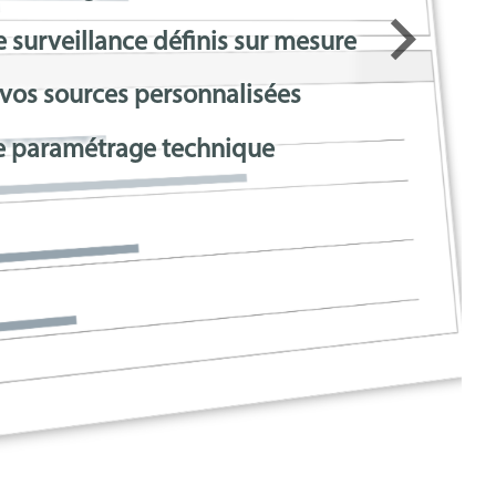
keyboard_arrow_right
 surveillance définis sur mesure
 vos sources personnalisées
e paramétrage technique